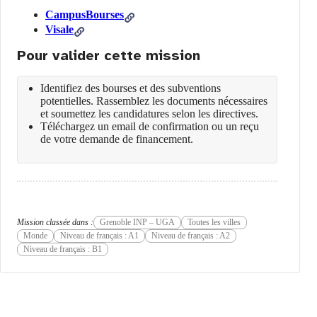
CampusBourses
Visale
Pour valider cette mission
Identifiez des bourses et des subventions
potentielles. Rassemblez les documents nécessaires
et soumettez les candidatures selon les directives.
Téléchargez un email de confirmation ou un reçu
de votre demande de financement.
Mission classée dans :
Grenoble INP – UGA
Toutes les villes
Monde
Niveau de français : A1
Niveau de français : A2
Niveau de français : B1