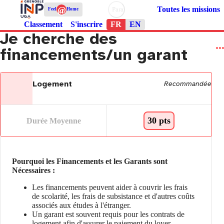
@
Toutes les missions
Paramètres d’accessibilité
Feel
Home
Classement
S'inscrire
FR
EN
Je cherche des
financements/un garant
Logement
Recommandée
30 pts
Durée Moyenne
Pourquoi les Financements et les Garants sont
Nécessaires :
Les financements peuvent aider à couvrir les frais
de scolarité, les frais de subsistance et d'autres coûts
associés aux études à l'étranger.
Un garant est souvent requis pour les contrats de
logement afin d'assurer le paiement du loyer.